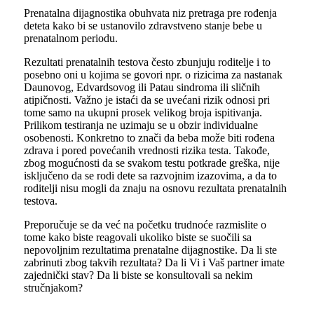
Prenatalna dijagnostika obuhvata niz pretraga pre rođenja
deteta kako bi se ustanovilo zdravstveno stanje bebe u
prenatalnom periodu.
Rezultati prenatalnih testova često zbunjuju roditelje i to
posebno oni u kojima se govori npr. o rizicima za nastanak
Daunovog, Edvardsovog ili Patau sindroma ili sličnih
atipičnosti. Važno je istaći da se uvećani rizik odnosi pri
tome samo na ukupni prosek velikog broja ispitivanja.
Prilikom testiranja ne uzimaju se u obzir individualne
osobenosti. Konkretno to znači da beba može biti rođena
zdrava i pored povećanih vrednosti rizika testa. Takođe,
zbog mogućnosti da se svakom testu potkrade greška, nije
isključeno da se rodi dete sa razvojnim izazovima, a da to
roditelji nisu mogli da znaju na osnovu rezultata prenatalnih
testova.
Preporučuje se da već na početku trudnoće razmislite o
tome kako biste reagovali ukoliko biste se suočili sa
nepovoljnim rezultatima prenatalne dijagnostike. Da li ste
zabrinuti zbog takvih rezultata? Da li Vi i Vaš partner imate
zajednički stav? Da li biste se konsultovali sa nekim
stručnjakom?