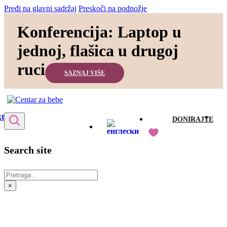
Pređi na glavni sadržaj
Preskoči na podnožje
Konferencija: Laptop u
jednoj, flašica u drugoj
ruci
SAZNAJ VIŠE
t
DONIRAJTE
Search site
Pretraga
×